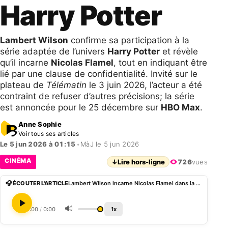
Harry Potter
Lambert Wilson
confirme sa participation à la
série adaptée de l’univers
Harry Potter
et révèle
qu’il incarne
Nicolas Flamel
, tout en indiquant être
lié par une clause de confidentialité. Invité sur le
plateau de
Télématin
le 3 juin 2026, l’acteur a été
contraint de refuser d’autres précisions; la série
est annoncée pour le 25 décembre sur
HBO Max
.
Anne Sophie
Voir tous ses articles
Le 5 jun 2026 à 01:15
•
MàJ le 5 jun 2026
CINÉMA
↓
Lire hors-ligne
726
vues
🎧 ÉCOUTER L'ARTICLE
Lambert Wilson incarne Nicolas Flamel dans la série Harry Potter
🔊
0:00
/
0:00
1x