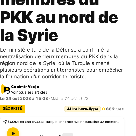
PKK au nord de
la Syrie
Le ministère turc de la Défense a confirmé la
neutralisation de deux membres du PKK dans la
région nord de la Syrie, où la Turquie a mené
plusieurs opérations antiterroristes pour empêcher
la formation d’un corridor terroriste.
Casimir Vodjo
Voir tous ses articles
Le 24 oct 2023 à 15:03
•
MàJ le 24 oct 2023
SÉCURITÉ
↓
Lire hors-ligne
602
vues
🎧 ÉCOUTER L'ARTICLE
La Turquie annonce avoir neutralisé 02 membres du PKK au nord de la Syrie