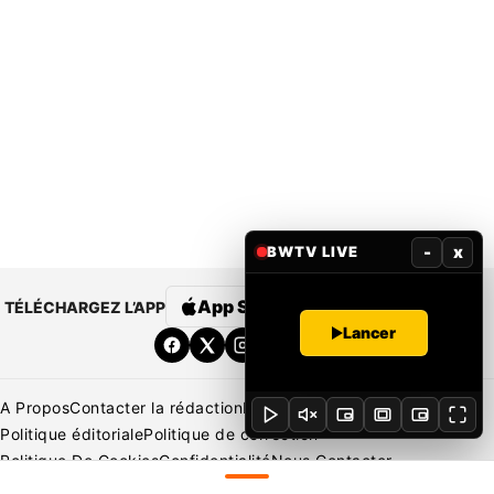
-
x
BWTV LIVE
App Store
Google Play
TÉLÉCHARGEZ L’APP
Lancer
A Propos
Contacter la rédaction
Rédaction
Mentions légales
Politique éditoriale
Politique de correction
Politique De Cookies
Confidentialité
Nous Contacter
Applications
BeNews | France
BeNews | Ivoire