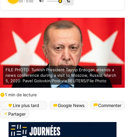
🔊
0:00
/
0:00
1x
FILE PHOTO: Turkish President Tayyip Erdogan attends a
news conference during a visit to Moscow, Russia, March
5, 2020. Pavel Golovkin/Pool via REUTERS/File Photo
1 min de lecture
Lire plus tard
Google News
Commenter
Partager