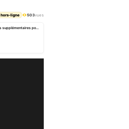
 hors-ligne
503
vues
Guerre en Ukraine: l’UE accorde 500 millions d’euros supplémentaires pour armer l’Ukraine