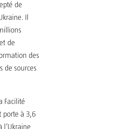
cepté de
kraine. Il
illions
et de
 formation des
is de sources
 Facilité
 porte à 3,6
à l’Ukraine