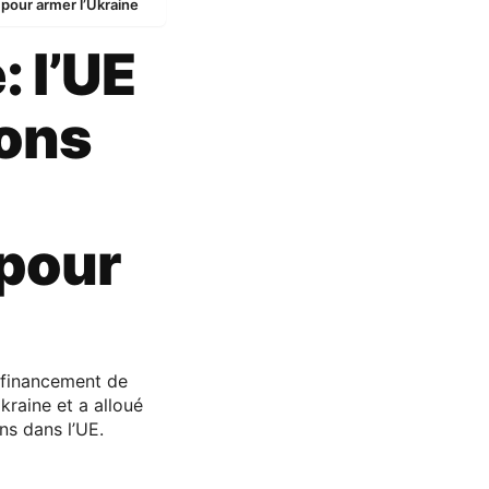
 pour armer l’Ukraine
 l’UE
ions
pour
 financement de
kraine et a alloué
ns dans l’UE.