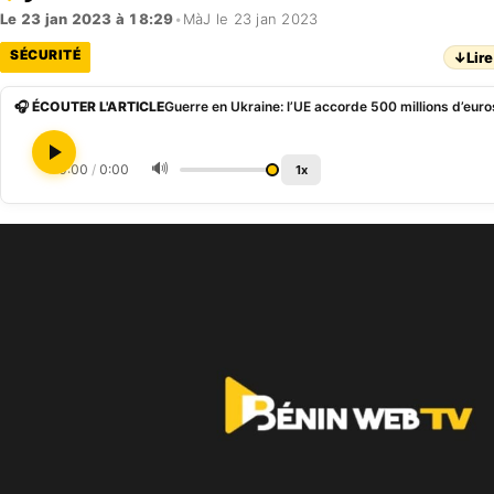
Le 23 jan 2023 à 18:29
•
MàJ le 23 jan 2023
SÉCURITÉ
↓
Lire
🎧 ÉCOUTER L'ARTICLE
🔊
0:00
/
0:00
1x