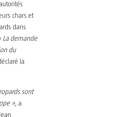
autorités
eurs chars et
pards dans
« La demande
ion du
déclaré la
Leopards sont
rope »
, a
Jean