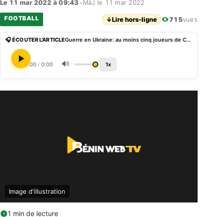
Le 11 mar 2022 à 09:43
•
MàJ le 11 mar 2022
FOOTBALL
↓
Lire hors-ligne
715
vues
🎧 ÉCOUTER L'ARTICLE
Guerre en Ukraine: au moins cinq joueurs de Chelsea en partance après les sanctions contre Abramovich
🔊
0:00
/
0:00
1x
Image d'illustration
1 min de lecture