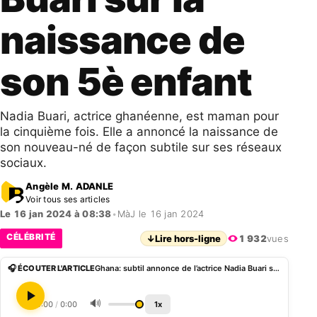
naissance de
son 5è enfant
Nadia Buari, actrice ghanéenne, est maman pour
la cinquième fois. Elle a annoncé la naissance de
son nouveau-né de façon subtile sur ses réseaux
sociaux.
Angèle M. ADANLE
Voir tous ses articles
Le 16 jan 2024 à 08:38
•
MàJ le 16 jan 2024
CÉLÉBRITÉ
↓
Lire hors-ligne
1 932
vues
🎧 ÉCOUTER L'ARTICLE
Ghana: subtil annonce de l’actrice Nadia Buari sur la naissance de son 5è enfant
🔊
0:00
/
0:00
1x