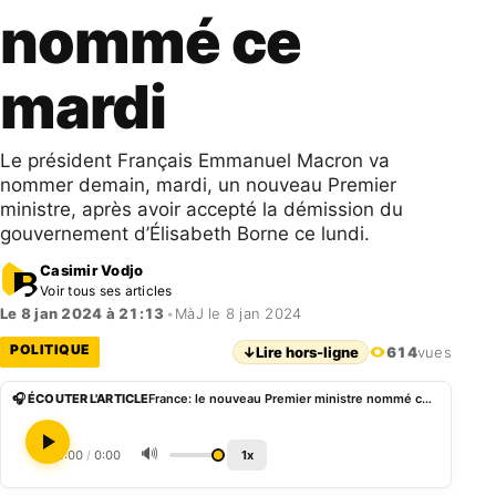
nommé ce
mardi
Le président Français Emmanuel Macron va
nommer demain, mardi, un nouveau Premier
ministre, après avoir accepté la démission du
gouvernement d’Élisabeth Borne ce lundi.
Casimir Vodjo
Voir tous ses articles
Le 8 jan 2024 à 21:13
•
MàJ le 8 jan 2024
POLITIQUE
↓
Lire hors-ligne
614
vues
🎧 ÉCOUTER L'ARTICLE
France: le nouveau Premier ministre nommé ce mardi
🔊
0:00
/
0:00
1x