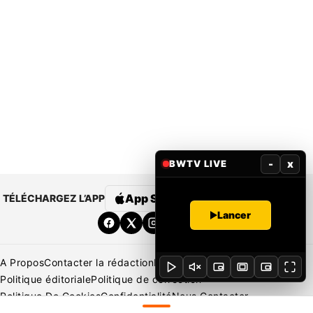
-
x
BWTV LIVE
App Store
Google Play
TÉLÉCHARGEZ L’APP
Lancer
A Propos
Contacter la rédaction
Rédaction
Mentions légales
Politique éditoriale
Politique de correction
Politique De Cookies
Confidentialité
Nous Contacter
Applications
BeNews | France
BeNews | Ivoire