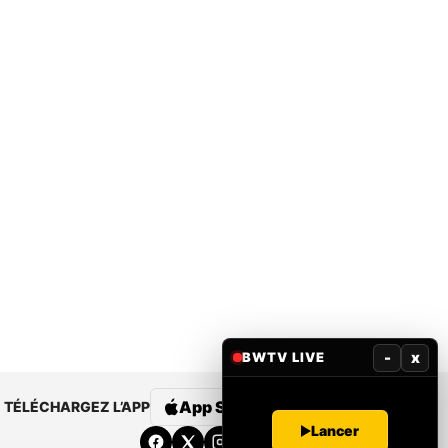
-
x
BWTV LIVE
App Store
Google Play
TÉLÉCHARGEZ L’APP
Lancer