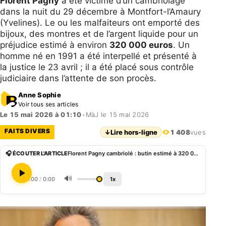
Florent Pagny
a été victime d’un cambriolage
dans la nuit du 29 décembre à Montfort-l’Amaury
(Yvelines). Le ou les malfaiteurs ont emporté des
bijoux, des montres et de l’argent liquide pour un
préjudice estimé à environ
320 000 euros
. Un
homme né en 1991 a été interpellé et présenté à
la justice le 23 avril ; il a été placé sous contrôle
judiciaire dans l’attente de son procès.
Anne Sophie
Voir tous ses articles
Le 15 mai 2026 à 01:10
•
MàJ le 15 mai 2026
FAITS DIVERS
↓
Lire hors-ligne
1 408
vues
🎧 ÉCOUTER L'ARTICLE
Florent Pagny cambriolé : butin estimé à 320 000 euros
🔊
0:00
/
0:00
1x