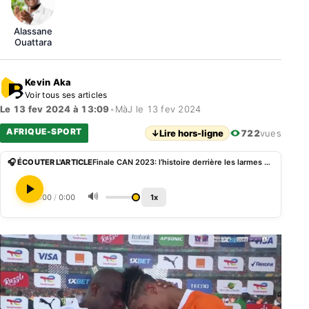
Alassane
Ouattara
Kevin Aka
Voir tous ses articles
Le 13 fev 2024 à 13:09
•
MàJ le 13 fev 2024
AFRIQUE-SPORT
↓
Lire hors-ligne
722
vues
🎧 ÉCOUTER L'ARTICLE
Finale CAN 2023: l’histoire derrière les larmes de Sébastien Haller après le sacre des Éléphants
🔊
0:00
/
0:00
1x