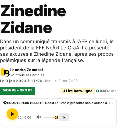
Zinedine
Zidane
Dans un communiqué transmis à l’AFP ce lundi, le
président de la FFF NoÃ«l Le GraÃ«t a présenté
ses excuses à Zinedine Zidane, après ses propos
polémiques sur la légende française.
Leandro Zomassi
Voir tous ses articles
Le 9 jan 2023 à 11:26
•
MàJ le 9 jan 2023
MONDE - SPORT
↓
Lire hors-ligne
840
vues
🎧 ÉCOUTER L'ARTICLE
FFF: Noà«l Le Graà«t présente ses excuses à Zinedine Zidane
🔊
0:00
/
0:00
1x