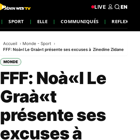
LIVE
EN
SPORT
ELLE
COMMUNIQUÉS
REFLEXION
Accueil
Monde - Sport
FFF: Noà«l Le Graà«t présente ses excuses à Zinedine Zidane
MONDE
FFF: Noà«l Le
Graà«t
présente ses
excuses à