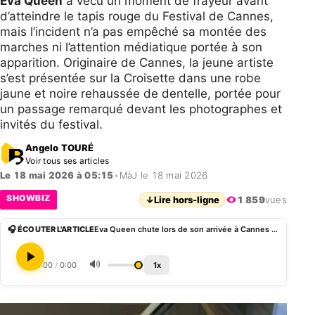
Eva Queen
a vécu un moment de frayeur avant
d’atteindre le tapis rouge du Festival de Cannes,
mais l’incident n’a pas empêché sa montée des
marches ni l’attention médiatique portée à son
apparition. Originaire de Cannes, la jeune artiste
s’est présentée sur la Croisette dans une robe
jaune et noire rehaussée de dentelle, portée pour
un passage remarqué devant les photographes et
invités du festival.
Angelo TOURÉ
Voir tous ses articles
Le 18 mai 2026 à 05:15
•
MàJ le 18 mai 2026
SHOWBIZ
↓
Lire hors-ligne
1 859
vues
🎧 ÉCOUTER L'ARTICLE
Eva Queen chute lors de son arrivée à Cannes 2026
🔊
0:00
/
0:00
1x