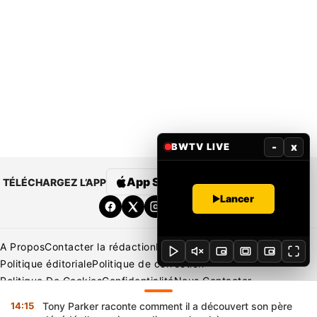
-
x
BWTV LIVE
App Store
Google Play
TÉLÉCHARGEZ L’APP
Lancer
A Propos
Contacter la rédaction
Rédaction
Mentions légales
Politique éditoriale
Politique de correction
Politique De Cookies
Confidentialité
Nous Contacter
Applications
BeNews | France
BeNews | Ivoire
14:15
Tony Parker raconte comment il a découvert son père
Copyright © 2026 BENIN WEB TV | Tous Droits Réservés