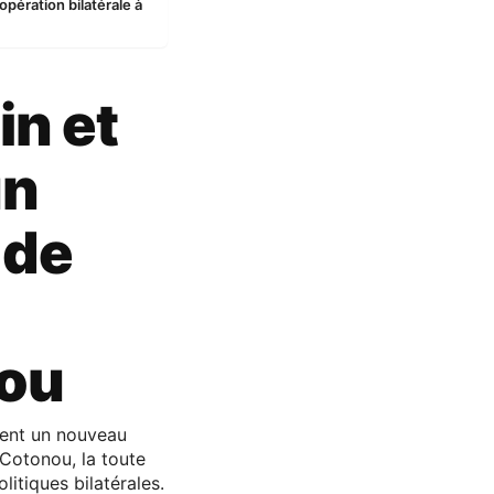
opération bilatérale à
in et
un
 de
nou
nnent un nouveau
 Cotonou, la toute
itiques bilatérales.