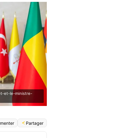
t-et-le-ministre-
Partager
menter