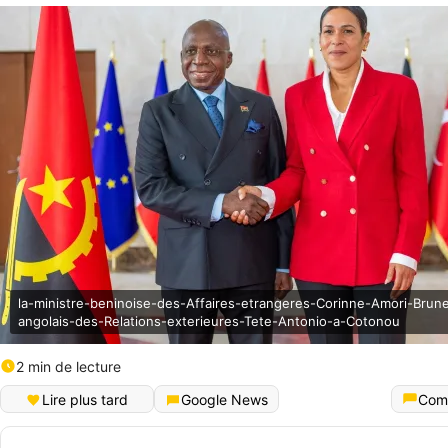
la-ministre-beninoise-des-Affaires-etrangeres-Corinne-Amori-Brune
angolais-des-Relations-exterieures-Tete-Antonio-a-Cotonou
2 min de lecture
Lire plus tard
Google News
Com