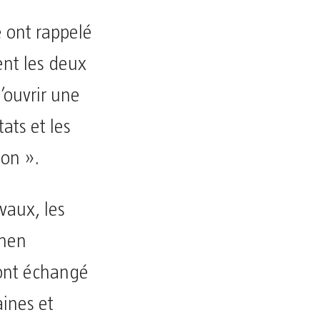
e ont rappelé
sent les deux
’ouvrir une
tats et les
ion ».
vaux, les
amen
 ont échangé
aines et