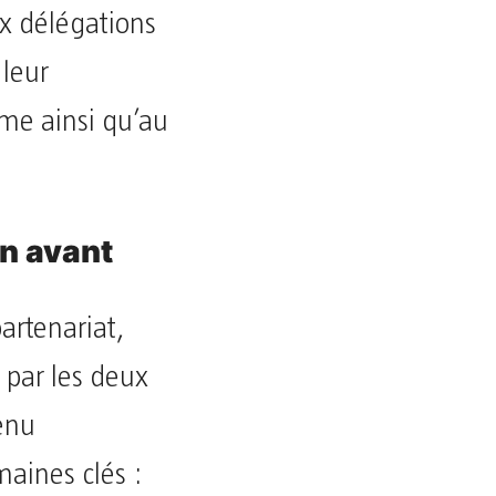
x délégations
 leur
sme ainsi qu’au
en avant
artenariat,
s par les deux
venu
aines clés :