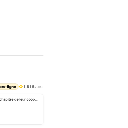
ors-ligne
1 815
vues
Diplomatie: le Bénin et l’Angola ouvrent un nouveau chapitre de leur coopération bilatérale à Cotonou