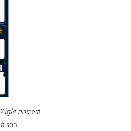
L’Aigle noir
est
 à son