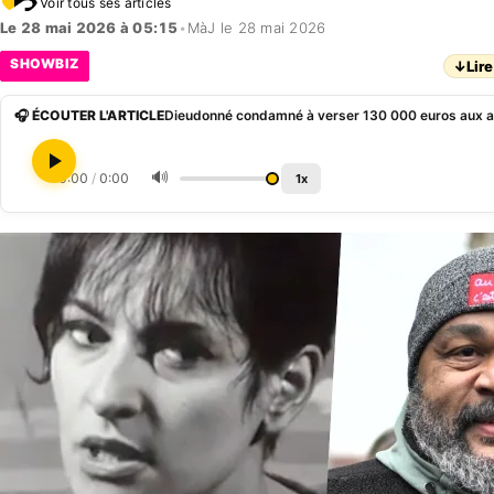
Voir tous ses articles
Le 28 mai 2026 à 05:15
•
MàJ le 28 mai 2026
SHOWBIZ
↓
Lire
🎧 ÉCOUTER L'ARTICLE
Dieudonné condamné à verser 130 000 euros aux a
🔊
0:00
/
0:00
1x