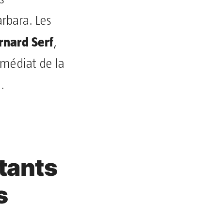
rbara. Les
rnard Serf
,
immédiat de la
.
tants
s