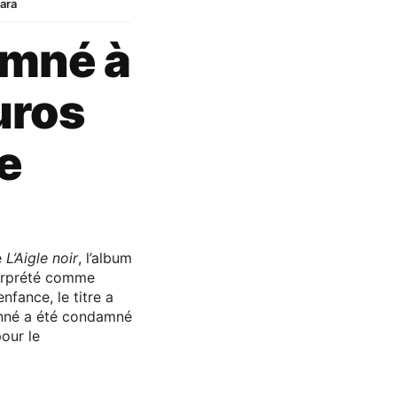
ara
mné à
uros
de
e
L’Aigle noir
, l’album
terprété comme
fance, le titre a
donné a été condamné
our le