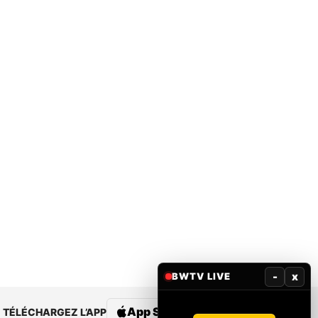
-
x
BWTV LIVE
App Store
Google Play
TÉLÉCHARGEZ L’APP