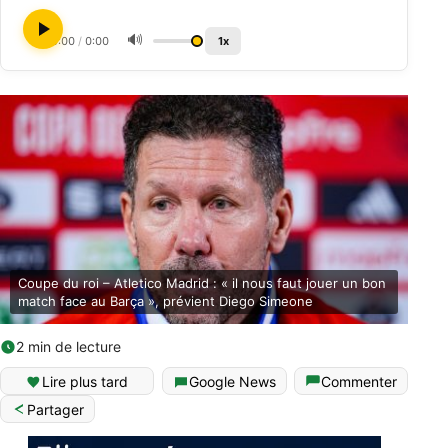
🔊
0:00
/
0:00
1x
Coupe du roi – Atletico Madrid : « il nous faut jouer un bon
match face au Barça », prévient Diego Simeone
2 min de lecture
Lire plus tard
Google News
Commenter
Partager