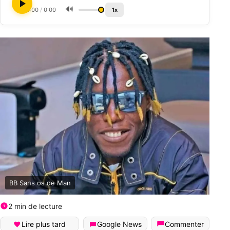
🔊
0:00
/
0:00
1x
BB Sans os de Man
2 min de lecture
Lire plus tard
Google News
Commenter