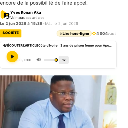
encore de la possibilité de faire appel.
Yves Konan Aka
Voir tous ses articles
Le 2 jun 2026 à 15:39
•
MàJ le 2 jun 2026
SOCIÉTÉ
↓
Lire hors-ligne
4 004
vues
🎧 ÉCOUTER L'ARTICLE
Côte d’Ivoire : 3 ans de prison ferme pour Apoutchou National, 5 ans pour Lionel PCS pour blanchiment
🔊
0:00
/
0:00
1x