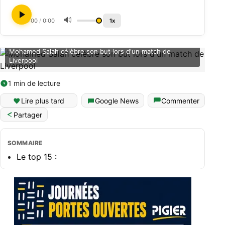
🔊
0:00
/
0:00
1x
Mohamed Salah célèbre son but lors d'un match de
Liverpool
1 min de lecture
Lire plus tard
Google News
Commenter
Partager
SOMMAIRE
Le top 15 :