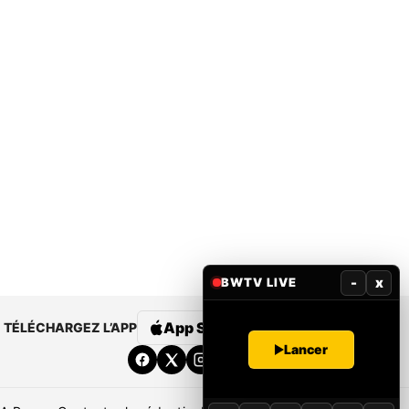
-
x
BWTV LIVE
App Store
Google Play
TÉLÉCHARGEZ L’APP
Lancer