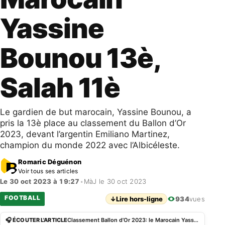
Yassine
Bounou 13è,
Salah 11è
Le gardien de but marocain, Yassine Bounou, a
pris la 13è place au classement du Ballon d’Or
2023, devant l’argentin Emiliano Martinez,
champion du monde 2022 avec l’Albicéleste.
Romaric Déguénon
Voir tous ses articles
Le 30 oct 2023 à 19:27
•
MàJ le 30 oct 2023
FOOTBALL
↓
Lire hors-ligne
934
vues
🎧 ÉCOUTER L'ARTICLE
Classement Ballon d’Or 2023: le Marocain Yassine Bounou 13è, Salah 11è