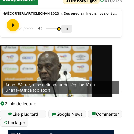
AFRIQUE-SPORT
↓
Lire hors-ligne
619
vues
🎧 ÉCOUTER L'ARTICLE
CHAN 2023: « Des erreurs mineurs nous ont coà»té le match » contre Madagascar, coach du Ghana
🔊
0:00
/
0:00
1x
Annor Walker, le sélectionneur de l'équipe A' du
Ghana@Africa top sport
2 min de lecture
Lire plus tard
Google News
Commenter
Partager