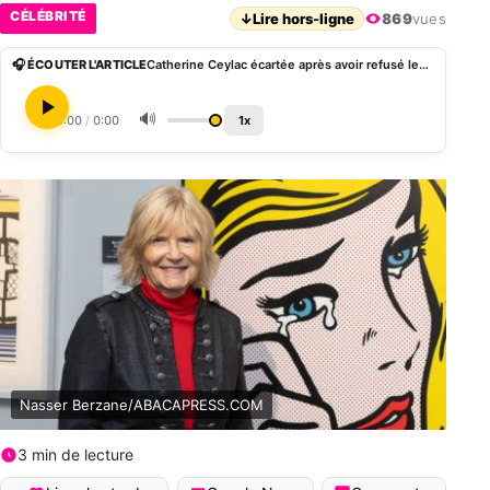
CÉLÉBRITÉ
↓
Lire hors-ligne
869
vues
🎧 ÉCOUTER L'ARTICLE
Catherine Ceylac écartée après avoir refusé les avances de Jacques Martin
🔊
0:00
/
0:00
1x
Nasser Berzane/ABACAPRESS.COM
3 min de lecture