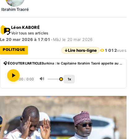
Ibrahim Traoré
Léon KABORÉ
Voir tous ses articles
Le 20 mar 2026 à 17:01
•
MàJ le 20 mar 2026
POLITIQUE
↓
Lire hors-ligne
1 012
vues
🎧 ÉCOUTER L'ARTICLE
Burkina : le Capitaine Ibrahim Taoré appelle au renforcement de la cohésion sociale
🔊
0:00
/
0:00
1x