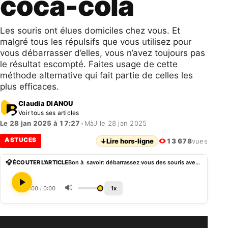
coca-cola
Les souris ont élues domiciles chez vous. Et
malgré tous les répulsifs que vous utilisez pour
vous débarrasser d’elles, vous n’avez toujours pas
le résultat escompté. Faites usage de cette
méthode alternative qui fait partie de celles les
plus efficaces.
Claudia DIANOU
Voir tous ses articles
Le 28 jan 2025 à 17:27
•
MàJ le 28 jan 2025
ASTUCES
↓
Lire hors-ligne
13 678
vues
🎧 ÉCOUTER L'ARTICLE
Bon à savoir: débarrassez vous des souris avec du coca-cola
🔊
0:00
/
0:00
1x