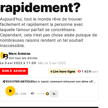
rapidement?
Aujourd’hui, tout le monde rêve de trouver
facilement et rapidement la personne avec
laquelle l’amour parfait se concrétisera.
Cependant, cela n’est pas chose aisée puisque de
nombreuses raisons rendent un tel souhait
inaccessible.
Marc Antoine
Voir tous ses articles
Le 5 avr 2022 à 11:59
•
MàJ le 5 avr 2022
BON À SAVOIR
↓
Lire hors-ligne
1 429
vues
🎧 ÉCOUTER L'ARTICLE
Bon à savoir: comment retrouver son à¢me sÅ“ur rapidement?
🔊
0:00
/
0:00
1x