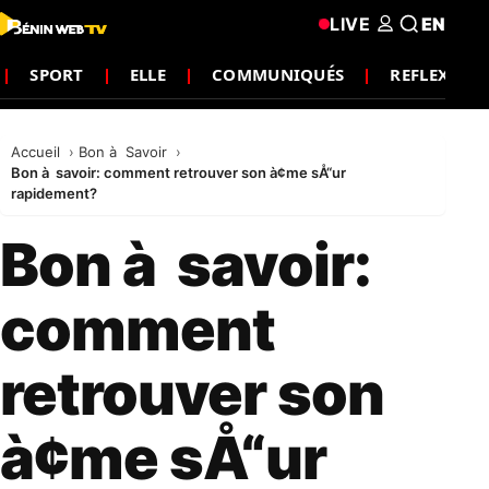
LIVE
EN
SPORT
ELLE
COMMUNIQUÉS
REFLEXIO
Accueil
Bon à Savoir
Bon à savoir: comment retrouver son à¢me sÅ“ur
rapidement?
Bon à savoir:
comment
retrouver son
à¢me sÅ“ur