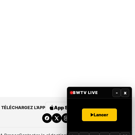
-
x
BWTV LIVE
App Store
Google Play
TÉLÉCHARGEZ L’APP
Lancer