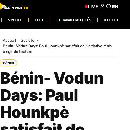
LIVE
EN
SPORT
ELLE
COMMUNIQUÉS
REFLEXION
Accueil
Société
Bénin- Vodun Days: Paul Hounkpè satisfait de l’initiative mais
exige de facture
BÉNIN
Bénin- Vodun
Days: Paul
Hounkpè
satisfait de