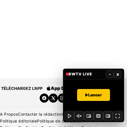
-
x
BWTV LIVE
App Store
Google Play
TÉLÉCHARGEZ L’APP
Lancer
A Propos
Contacter la rédaction
Rédaction
Mentions légales
Politique éditoriale
Politique de correction