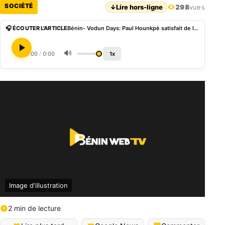
SOCIÉTÉ
↓
Lire hors-ligne
298
vues
🎧 ÉCOUTER L'ARTICLE
Bénin- Vodun Days: Paul Hounkpè satisfait de l’initiative mais exige de facture
🔊
0:00
/
0:00
1x
Image d'illustration
2 min de lecture