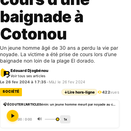
baignade à
Cotonou
Un jeune homme âgé de 30 ans a perdu la vie par
noyade. La victime a été prise de cours lors d’une
baignade non loin de la plage El dorado.
Edouard Djogbénou
Voir tous ses articles
Le 26 fev 2024 à 17:35
•
MàJ le 26 fev 2024
SOCIÉTÉ
↓
Lire hors-ligne
422
vues
🎧 ÉCOUTER L'ARTICLE
Bénin: un jeune homme meurt par noyade au cours d’une baignade à Cotonou
🔊
0:00
/
0:00
1x