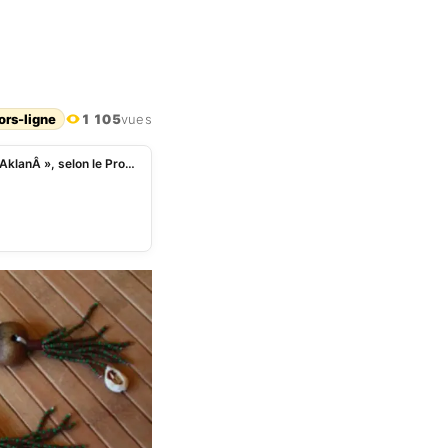
ors-ligne
1 105
vues
Bénin-ToFà¢ 2024Â : ce qu’il faut retenir du «Â Sà¢ AklanÂ », selon le Professeur Mahougnon Kakpo