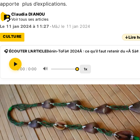
apporte plus d’explications.
Claudia DIANOU
Voir tous ses articles
Le 11 jan 2024 à 11:27
•
MàJ le 11 jan 2024
CULTURE
↓
Lire h
🎧 ÉCOUTER L'ARTICLE
🔊
0:00
/
0:00
1x