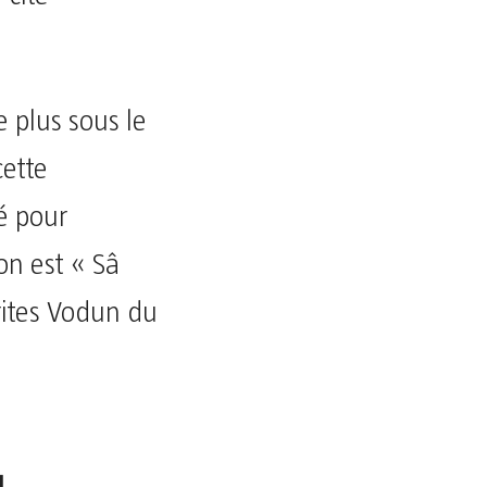
 plus sous le
cette
é pour
ion est « Sâ
rites Vodun du
u