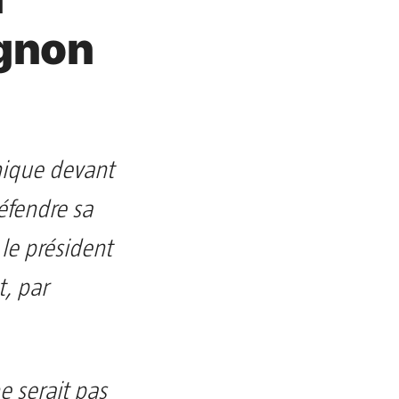
gnon
nique devant
éfendre sa
 le président
t, par
ne serait pas