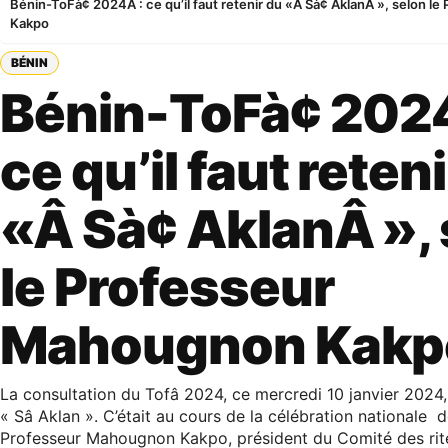
Bénin-ToFà¢ 2024Â : ce qu’il faut retenir du «Â Sà¢ AklanÂ », selon 
Kakpo
BÉNIN
Bénin-ToFà¢ 2024
ce qu’il faut reten
«Â Sà¢ AklanÂ », 
le Professeur
Mahougnon Kakp
La consultation du Tofâ 2024, ce mercredi 10 janvier 2024, 
« Sâ Aklan ». C’était au cours de la célébration nationale
Professeur Mahougnon Kakpo, président du Comité des rit