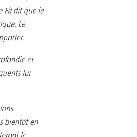
e Fâ dit que le
ique. Le
pporter.
rofondie et
équents lui
tions
s bientôt en
teront le