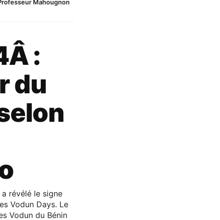
le Professeur Mahougnon
Â :
ir du
selon
o
a révélé le signe
 des Vodun Days. Le
es Vodun du Bénin