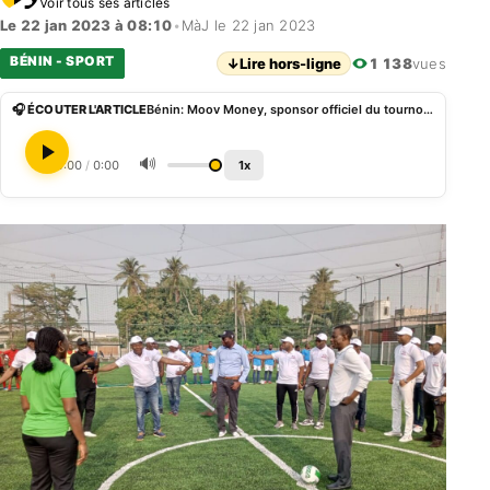
Voir tous ses articles
Le 22 jan 2023 à 08:10
•
MàJ le 22 jan 2023
BÉNIN - SPORT
↓
Lire hors-ligne
1 138
vues
🎧 ÉCOUTER L'ARTICLE
Bénin: Moov Money, sponsor officiel du tournoi interbancaire de football
🔊
0:00
/
0:00
1x