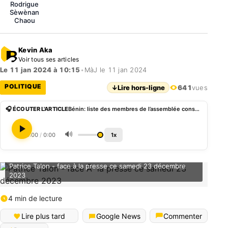
Rodrigue
Sèwènan
Chaou
Kevin Aka
Voir tous ses articles
Le 11 jan 2024 à 10:15
•
MàJ le 11 jan 2024
POLITIQUE
↓
Lire hors-ligne
641
vues
🎧 ÉCOUTER L'ARTICLE
Bénin: liste des membres de l’assemblée consultative du Conseil national de l’éducation
🔊
0:00
/
0:00
1x
Patrice Talon - face à la presse ce samedi 23 décembre
2023
4 min de lecture
Lire plus tard
Google News
Commenter