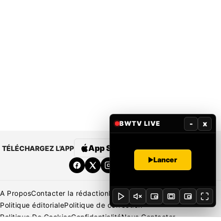
-
x
BWTV LIVE
App Store
Google Play
TÉLÉCHARGEZ L’APP
Lancer
A Propos
Contacter la rédaction
Rédaction
Mentions légales
Politique éditoriale
Politique de correction
Politique De Cookies
Confidentialité
Nous Contacter