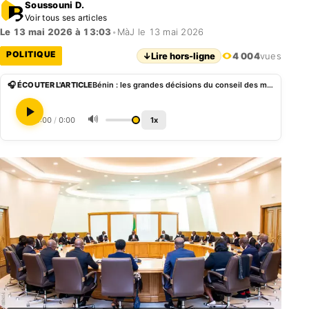
Soussouni D.
Voir tous ses articles
Le 13 mai 2026 à 13:03
•
MàJ le 13 mai 2026
POLITIQUE
↓
Lire hors-ligne
4 004
vues
🎧 ÉCOUTER L'ARTICLE
Bénin : les grandes décisions du conseil des ministres du 13 mai 2026
🔊
0:00
/
0:00
1x