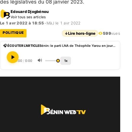
des législatives du 08 janvier 2023.
Edouard Djogbénou
Voir tous ses articles
Le 1 avr 2022 à 18:55
•
MàJ le 1 avr 2022
POLITIQUE
↓
Lire hors-ligne
599
vues
🎧 ÉCOUTER L'ARTICLE
Bénin: le parti LNA de Théophile Yarou en journée de réflexion ce samedi 02 Avril 2022
🔊
0:00
/
0:00
1x