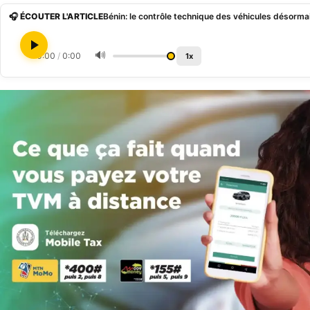
🎧 ÉCOUTER L'ARTICLE
Bénin: le contrôle technique des véhicules désorm
🔊
0:00
/
0:00
1x