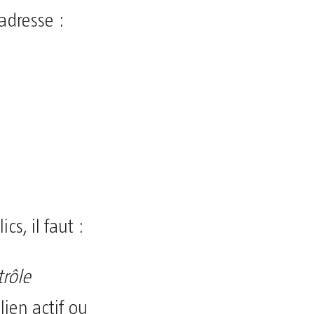
’adresse :
cs, il faut :
trôle
lien actif ou