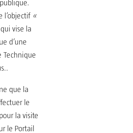
 publique.
 l’objectif
«
ui vise la
vue d’une
le Technique
s..
me que la
fectuer le
our la visite
r le Portail