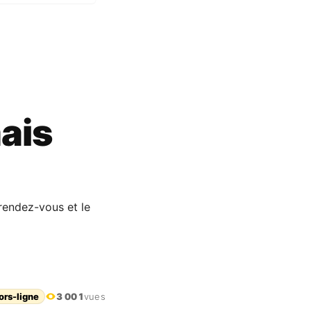
ais
rendez-vous et le
ors-ligne
3 001
vues