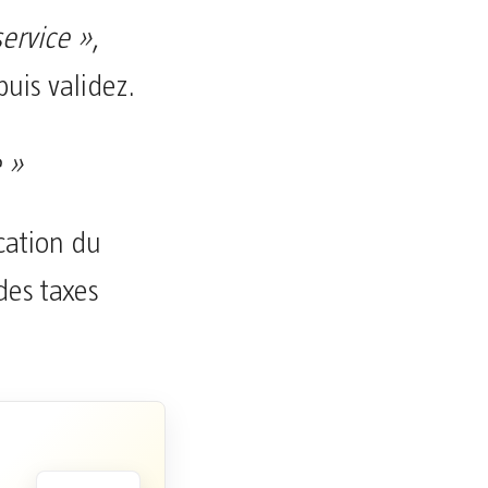
service »
,
uis validez.
 »
cation du
des taxes