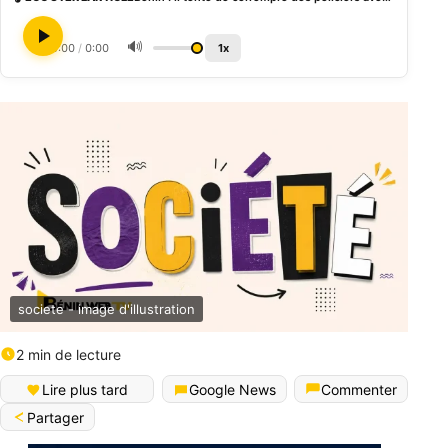
🔊
0:00
/
0:00
1x
societe - image d'illustration
2 min de lecture
Lire plus tard
Google News
Commenter
Partager