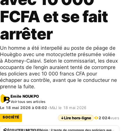
FCFA et se fait
arrêter
Un homme a été interpellé au poste de péage de
Houègbo avec une motocyclette présumée volée
à Abomey-Calavi. Selon le commissariat, les deux
occupants de l’engin auraient tenté de corrompre
les policiers avec 10 000 francs CFA pour
échapper au contrôle, avant que le conducteur ne
prenne la fuite.
Emile NOUKPO
Voir tous ses articles
Le 18 mai 2026 à 08:02
•
MàJ le 18 mai 2026
SOCIÉTÉ
↓
Lire hors-ligne
2 024
vues
🎧 ÉCOUTER L'ARTICLE
Bénin : il tente de corrompre des policiers avec 10 000 FCFA et se fait arrêter