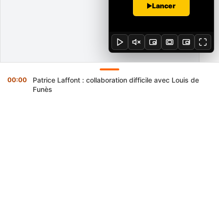
Lancer
00:00
Patrice Laffont : collaboration difficile avec Louis de
Funès
×
Cinéma :
Patrice Laffont : collaboration difficile
00:00
avec Louis de Funès
Style de Vie :
Les tendances parfums qui
23:45
cartonnent en 2026
Célébrité :
Florent Le Gars conteste la défense de
23:30
Guillaume Pley sur les messages envoyés
Politique :
Au Bénin, la tournée du ministre de
22:52
l’Enseignement maternel et primaire s’étend au Zou