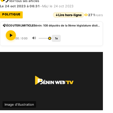
Voir tous ses articles
Le 24 oct 2023 à 06:31
•
MàJ le 24 oct 2023
POLITIQUE
↓
Lire hors-ligne
271
vues
🎧 ÉCOUTER L'ARTICLE
Bénin: 108 députés de la 9ème législature distingués le 31 Octobre
🔊
0:00
/
0:00
1x
Image d'illustration