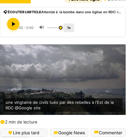
🎧 ÉCOUTER L'ARTICLE
Attentat à la bombe dans une église en RDC: la France réagit
🔊
0:00
/
0:00
1x
une vingtaine de civils tués par des rebelles à l'Est de la
RDC @Google site
2 min de lecture
Lire plus tard
Google News
Commenter