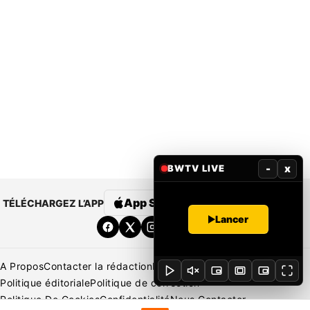
-
x
BWTV LIVE
App Store
Google Play
TÉLÉCHARGEZ L’APP
Lancer
A Propos
Contacter la rédaction
Rédaction
Mentions légales
Politique éditoriale
Politique de correction
Politique De Cookies
Confidentialité
Nous Contacter