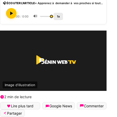
🎧 ÉCOUTER L'ARTICLE
« Apprenez à demander à vos proches si tout va bien », Blaaz revient sur la notion de dépression
🔊
0:00
/
0:00
1x
Image d'illustration
2 min de lecture
Lire plus tard
Google News
Commenter
Partager