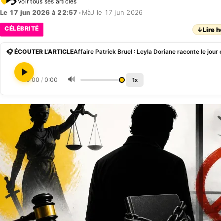
Voir tous ses articles
Le 17 jun 2026 à 22:57
•
MàJ le 17 jun 2026
CÉLÉBRITÉ
↓
Lire h
🎧 ÉCOUTER L'ARTICLE
🔊
0:00
/
0:00
1x