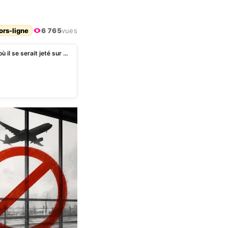
ors-ligne
6 765
vues
Affaire Patrick Bruel : Leyla Doriane raconte le jour où il se serait jeté sur elle en slip rouge