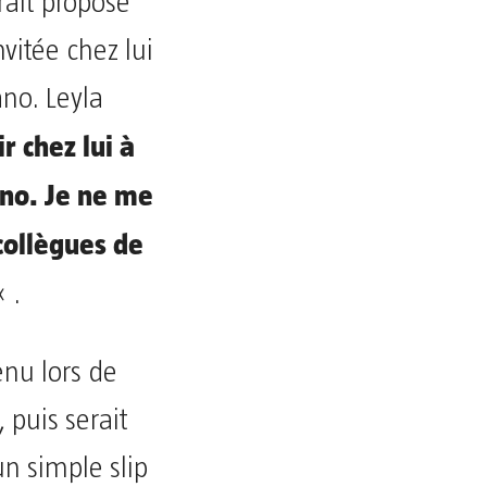
rait proposé
nvitée chez lui
ano. Leyla
r chez lui à
ano. Je ne me
collègues de
« .
enu lors de
e, puis serait
un simple slip