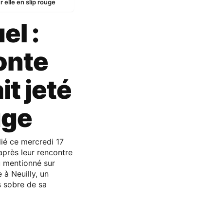
ur elle en slip rouge
el :
onte
it jeté
uge
lié ce mercredi 17
après leur rencontre
u mentionné sur
e à Neuilly, un
s sobre de sa