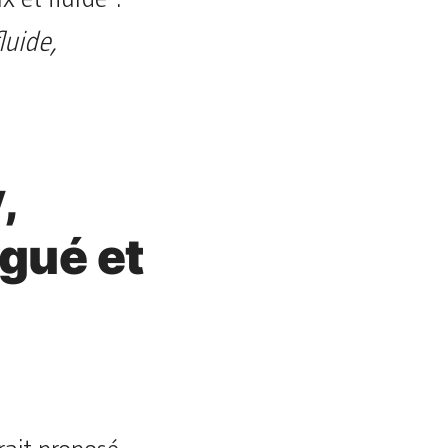
luide,
,
gué et