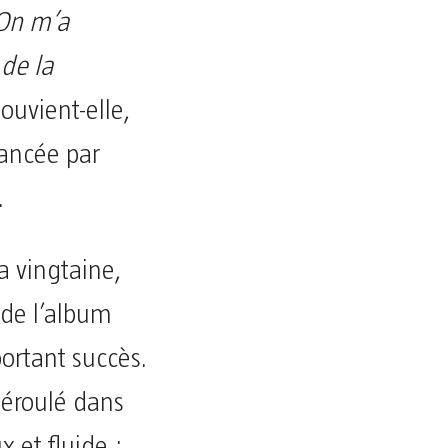
On m’a
 de la
souvient-elle,
lancée par
.
a vingtaine,
e de l’album
ortant succès.
 déroulé dans
 et fluide :