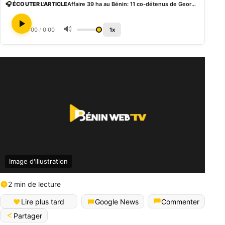
🎧 ÉCOUTER L'ARTICLE
Affaire 39 ha au Bénin: 11 co-détenus de Georges Bada transférés à la prison d’Akpro-Missérété
🔊
0:00
/
0:00
1x
Image d'illustration
2 min de lecture
Lire plus tard
Google News
Commenter
Partager