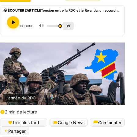
🎧 ÉCOUTER L'ARTICLE
Tension entre la RDC et le Rwanda: un accord de principe signé entre les 2 Etats
🔊
0:00
/
0:00
1x
L'armée du RDC
2 min de lecture
Lire plus tard
Google News
Commenter
Partager