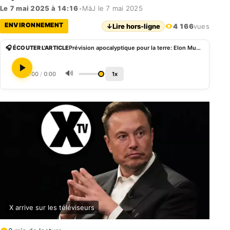
Le 7 mai 2025 à 14:16
•
MàJ le 7 mai 2025
ENVIRONNEMENT
↓
Lire hors-ligne
4 166
vues
🎧 ÉCOUTER L'ARTICLE
Prévision apocalyptique pour la terre: Elon Musk explique pourquoi il investit sur Mars
🔊
0:00
/
0:00
1x
X arrive sur les téléviseurs