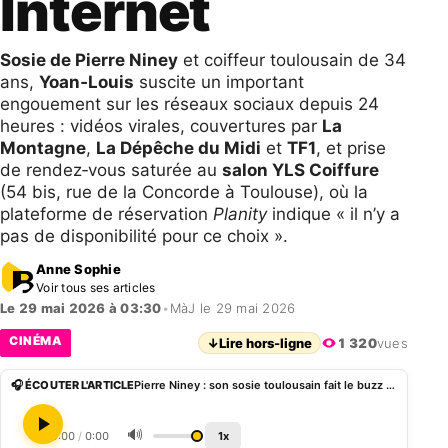
Internet
Sosie de Pierre Niney
et coiffeur toulousain de 34
ans,
Yoan‑Louis
suscite un important
engouement sur les réseaux sociaux depuis 24
heures : vidéos virales, couvertures par
La
Montagne
,
La Dépêche du Midi
et
TF1
, et prise
de rendez‑vous saturée au
salon YLS Coiffure
(54 bis, rue de la Concorde à Toulouse), où la
plateforme de réservation
Planity
indique « il n’y a
pas de disponibilité pour ce choix ».
Anne Sophie
Voir tous ses articles
Le 29 mai 2026 à 03:30
•
MàJ le 29 mai 2026
CINÉMA
↓
Lire hors-ligne
1 320
vues
🎧 ÉCOUTER L'ARTICLE
Pierre Niney : son sosie toulousain fait le buzz sur Internet
🔊
0:00
/
0:00
1x