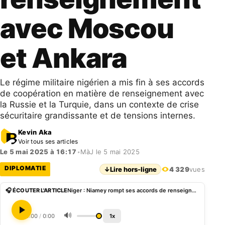
avec Moscou
et Ankara
Le régime militaire nigérien a mis fin à ses accords
de coopération en matière de renseignement avec
la Russie et la Turquie, dans un contexte de crise
sécuritaire grandissante et de tensions internes.
Kevin Aka
Voir tous ses articles
Le 5 mai 2025 à 16:17
•
MàJ le 5 mai 2025
DIPLOMATIE
↓
Lire hors-ligne
4 329
vues
🎧 ÉCOUTER L'ARTICLE
Niger : Niamey rompt ses accords de renseignement avec Moscou et Ankara
🔊
0:00
/
0:00
1x