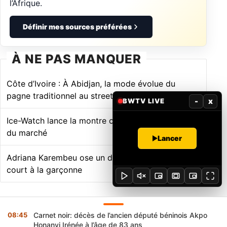
l’Afrique.
Définir mes sources préférées
À NE PAS MANQUER
Côte d’Ivoire : À Abidjan, la mode évolue du
pagne traditionnel au streetwear
-
x
BWTV LIVE
Ice-Watch lance la montre connectée la plus fine
du marché
Lancer
Adriana Karembeu ose un dégradé encore plus
court à la garçonne
Commentaires
08:45
Carnet noir: décès de l’ancien député béninois Akpo
Honanvi Irénée à l’âge de 83 ans