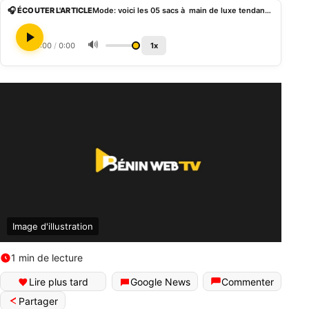
🎧 ÉCOUTER L'ARTICLE
Mode: voici les 05 sacs à main de luxe tendances de l’année 2022 (photo)
🔊
0:00
/
0:00
1x
Image d'illustration
1 min de lecture
Lire plus tard
Google News
Commenter
Partager