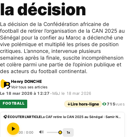
la décision
La décision de la Confédération africaine de
football de retirer l’organisation de la CAN 2025 au
Sénégal pour la confier au Maroc a déclenché une
vive polémique et multiplié les prises de position
critiques. L’annonce, intervenue plusieurs
semaines après la finale, suscite incompréhension
et colère parmi une partie de l’opinion publique et
des acteurs du football continental.
Henry DONCHE
Voir tous ses articles
Le 18 mar 2026 à 12:27
•
MàJ le 18 mar 2026
FOOTBALL
↓
Lire hors-ligne
715
vues
🎧 ÉCOUTER L'ARTICLE
La CAF retire la CAN 2025 au Sénégal : Samir Nasri dénonce la décision
🔊
0:00
/
0:00
1x