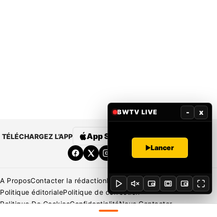
-
x
BWTV LIVE
App Store
Google Play
TÉLÉCHARGEZ L’APP
Lancer
A Propos
Contacter la rédaction
Rédaction
Mentions légales
Politique éditoriale
Politique de correction
Politique De Cookies
Confidentialité
Nous Contacter
Applications
BeNews | France
BeNews | Ivoire