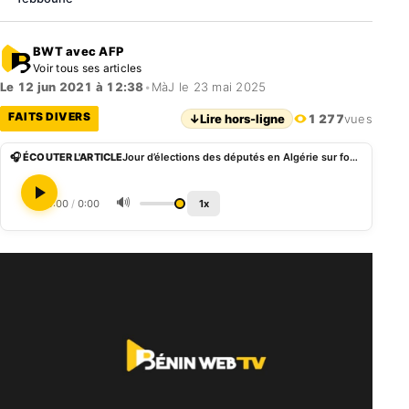
BWT avec AFP
Voir tous ses articles
Le 12 jun 2021 à 12:38
•
MàJ le 23 mai 2025
FAITS DIVERS
↓
Lire hors-ligne
1 277
vues
🎧 ÉCOUTER L'ARTICLE
Jour d’élections des députés en Algérie sur fond de répression de la contestation
🔊
0:00
/
0:00
1x