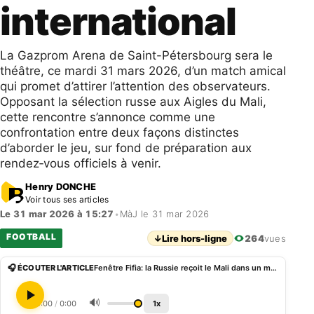
international
La Gazprom Arena de Saint-Pétersbourg sera le
théâtre, ce mardi 31 mars 2026, d’un match amical
qui promet d’attirer l’attention des observateurs.
Opposant la sélection russe aux Aigles du Mali,
cette rencontre s’annonce comme une
confrontation entre deux façons distinctes
d’aborder le jeu, sur fond de préparation aux
rendez‑vous officiels à venir.
Henry DONCHE
Voir tous ses articles
Le 31 mar 2026 à 15:27
•
MàJ le 31 mar 2026
FOOTBALL
↓
Lire hors-ligne
264
vues
🎧 ÉCOUTER L'ARTICLE
Fenêtre Fifia: la Russie reçoit le Mali dans un match amical international
🔊
0:00
/
0:00
1x