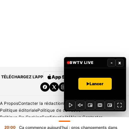
-
x
BWTV LIVE
App Store
Google Play
TÉLÉCHARGEZ L’APP
Lancer
A Propos
Contacter la rédaction
Rédaction
Mentions légales
Politique éditoriale
Politique de correction
Politique De Cookies
Confidentialité
Nous Contacter
Applications
BeNews | France
BeNews | Ivoire
20:00
Ça commence aujourd’hui : gros changements dans