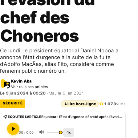
chef des
Choneros
Ce lundi, le président équatorial Daniel Noboa a
annoncé l’état d’urgence à la suite de la fuite
d’Adolfo MacÃ­as, alias Fito, considéré comme
l’ennemi public numéro un.
Kevin Aka
Voir tous ses articles
Le 9 jan 2024 à 09:20
•
MàJ le 9 jan 2024
SÉCURITÉ
↓
Lire hors-ligne
1 073
vues
🎧 ÉCOUTER L'ARTICLE
Équateur : l’état d’urgence décrété après l’évasion du chef des Choneros
🔊
0:00
/
0:00
1x