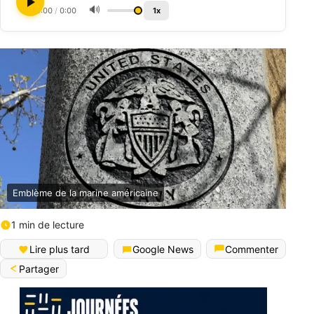
🔊
0:00
/
0:00
1x
Emblème de la marine américaine
1 min de lecture
Lire plus tard
Google News
Commenter
Partager