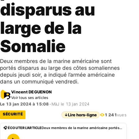
disparus au
large de la
Somalie
Deux membres de la marine américaine sont
portés disparus au large des côtes somaliennes
depuis jeudi soir, a indiqué l’armée américaine
dans un communiqué vendredi.
Vincent DEGUENON
Voir tous ses articles
Le 13 jan 2024 à 15:08
•
MàJ le 13 jan 2024
SÉCURITÉ
↓
Lire hors-ligne
1 241
vues
🎧 ÉCOUTER L'ARTICLE
Deux membres de la marine américaine portés disparus au large de la Somalie