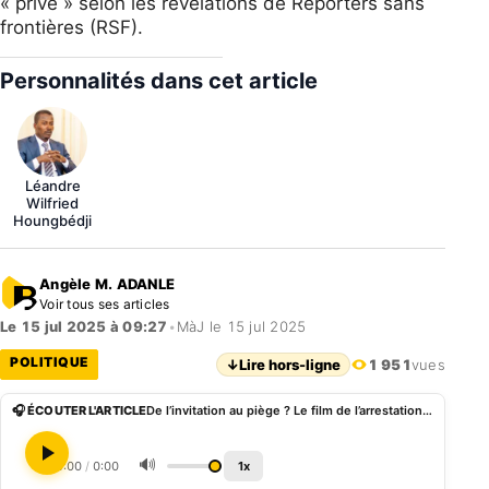
« privé » selon les révélations de Reporters sans
frontières (RSF).
Personnalités dans cet article
Léandre
Wilfried
Houngbédji
Angèle M. ADANLE
Voir tous ses articles
Le 15 jul 2025 à 09:27
•
MàJ le 15 jul 2025
POLITIQUE
↓
Lire hors-ligne
1 951
vues
🎧 ÉCOUTER L'ARTICLE
De l’invitation au piège ? Le film de l’arrestation du journaliste Comlan Hugues Sossoukpè à Abidjan
🔊
0:00
/
0:00
1x