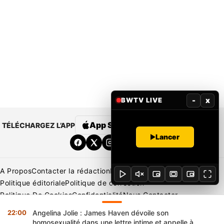
-
x
BWTV LIVE
App Store
Google Play
TÉLÉCHARGEZ L’APP
Lancer
A Propos
Contacter la rédaction
Rédaction
Mentions légales
Politique éditoriale
Politique de correction
Politique De Cookies
Confidentialité
Nous Contacter
Applications
BeNews | France
BeNews | Ivoire
22:00
Angelina Jolie : James Haven dévoile son
homosexualité dans une lettre intime et appelle à
Copyright © 2026 BENIN WEB TV | Tous Droits Réservés