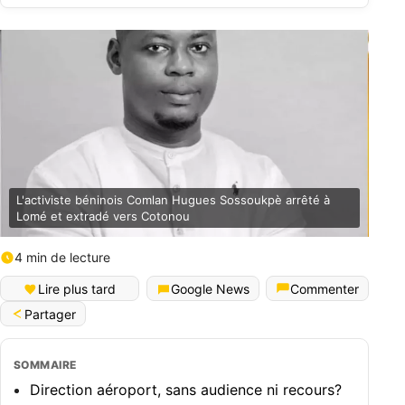
L'activiste béninois Comlan Hugues Sossoukpè arrêté à
Lomé et extradé vers Cotonou
4 min de lecture
English (World)
Lire plus tard
Google News
Commenter
Partager
SOMMAIRE
Direction aéroport, sans audience ni recours?