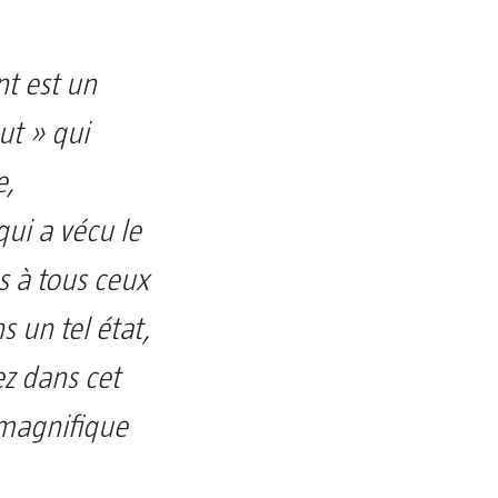
t est un
ut » qui
e,
ui a vécu le
s à tous ceux
 un tel état,
ez dans cet
 magnifique