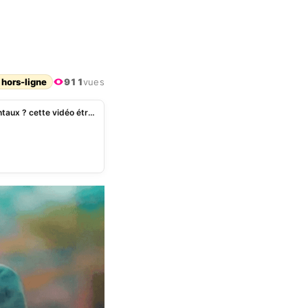
 hors-ligne
911
vues
Cameroun: l’artiste Vanister atteint de troubles mentaux ? cette vidéo étrange qui sème la panique