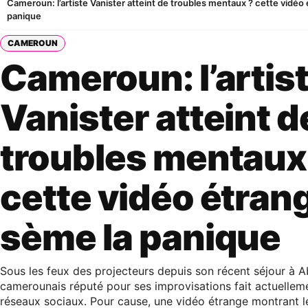
Cameroun: l’artiste Vanister atteint de troubles mentaux ? cette vidéo
panique
CAMEROUN
Cameroun: l’artis
Vanister atteint d
troubles mentaux
cette vidéo étran
sème la panique
Sous les feux des projecteurs depuis son récent séjour à Abi
camerounais réputé pour ses improvisations fait actuellem
réseaux sociaux. Pour cause, une vidéo étrange montrant le