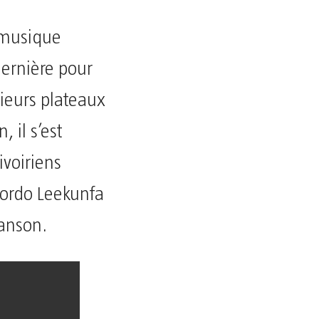
a musique
ernière pour
sieurs plateaux
 il s’est
ivoiriens
ordo Leekunfa
hanson.