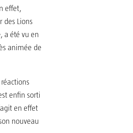
n effet,
r des Lions
 a été vu en
très animée de
 réactions
st enfin sorti
agit en effet
 son nouveau