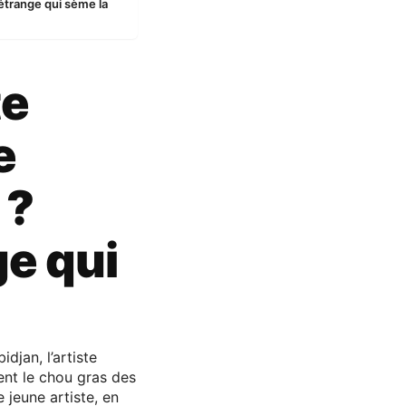
 étrange qui sème la
te
e
 ?
ge qui
djan, l’artiste
ent le chou gras des
 jeune artiste, en