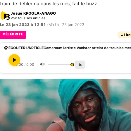
train de défiler nu dans les rues, fait le buzz.
Josué KPOGLA-ANAGO
Voir tous ses articles
Le 23 jan 2023 à 12:51
•
MàJ le 23 jan 2023
CÉLÉBRITÉ
↓
Lire
🎧 ÉCOUTER L'ARTICLE
🔊
0:00
/
0:00
1x