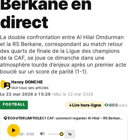
Berkane en
direct
La double confrontation entre Al Hilal Omdurman
et la RS Berkane, correspondant au match retour
des quarts de finale de la Ligue des champions
de la CAF, se joue ce dimanche dans une
atmosphère lourde d’enjeux après un premier acte
bouclé sur un score de parité (1-1).
Henry DONCHE
Voir tous ses articles
Le 22 mar 2026 à 15:29
•
MàJ le 22 mar 2026
FOOTBALL
↓
Lire hors-ligne
605
vues
🎧 ÉCOUTER L'ARTICLE
C1 CAF: comment regarder Al Hilal – RS Berkane en direct
🔊
0:00
/
0:00
1x