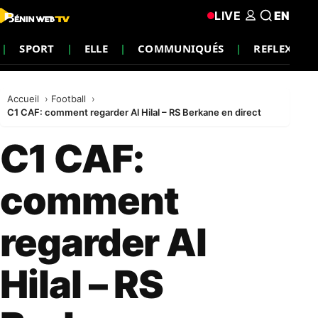
LIVE
EN
SPORT
ELLE
COMMUNIQUÉS
REFLEXION
Accueil
Football
C1 CAF: comment regarder Al Hilal – RS Berkane en direct
C1 CAF:
comment
regarder Al
Hilal – RS