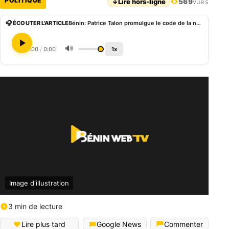
POLITIQUE
↓
Lire hors-ligne
569
vues
🎧 ÉCOUTER L'ARTICLE
Bénin: Patrice Talon promulgue le code de la nationalité
🔊
0:00
/
0:00
1x
Image d'illustration
3 min de lecture
Lire plus tard
Google News
Commenter