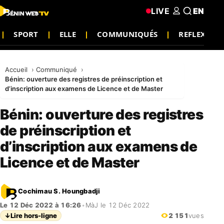
LIVE
EN
SPORT
ELLE
COMMUNIQUÉS
REFLEXION
Accueil
Communiqué
Bénin: ouverture des registres de préinscription et
d’inscription aux examens de Licence et de Master
Bénin: ouverture des registres
de préinscription et
d’inscription aux examens de
Licence et de Master
Cochimau S. Houngbadji
Le 12 Déc 2022 à 16:26
•
MàJ le 12 Déc 2022
↓
Lire hors-ligne
2 151
vues